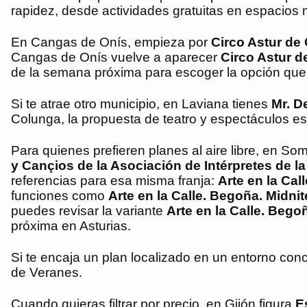
rapidez, desde actividades gratuitas en espacios 
En Cangas de Onís, empieza por
Circo Astur de 
Cangas de Onís vuelve a aparecer
Circo Astur d
de la semana próxima para escoger la opción que 
Si te atrae otro municipio, en Laviana tienes
Mr. D
Colunga, la propuesta de teatro y espectáculos e
Para quienes prefieren planes al aire libre, en S
y Cançios de la Asociación de Intérpretes de l
referencias para esa misma franja:
Arte en la Call
funciones como
Arte en la Calle. Begoña. Midnit
puedes revisar la variante
Arte en la Calle. Bego
próxima en Asturias.
Si te encaja un plan localizado en un entorno con
de Veranes.
Cuando quieras filtrar por precio, en Gijón figura
E