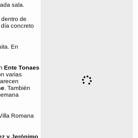
ada sala.
 dentro de
l día concreto
ita. En
én
Ente Tonaes
on varias
parecen
ne
. También
 semana
Villa Romana
uez y Jerónimo