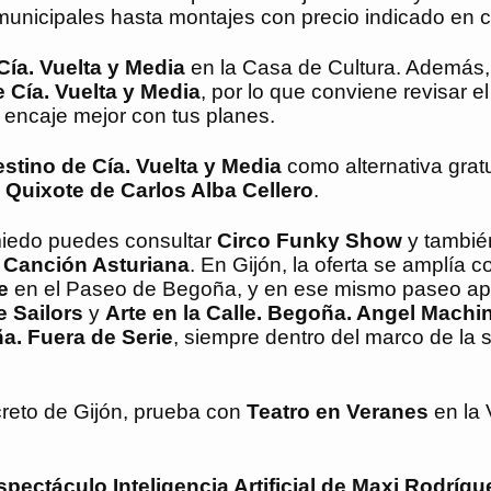
municipales hasta montajes con precio indicado en c
Cía. Vuelta y Media
en la Casa de Cultura. Además,
e Cía. Vuelta y Media
, por lo que conviene revisar e
encaje mejor con tus planes.
estino de Cía. Vuelta y Media
como alternativa gratu
s
Quixote de Carlos Alba Cellero
.
omiedo puedes consultar
Circo Funky Show
y tambi
a Canción Asturiana
. En Gijón, la oferta se amplía c
e
en el Paseo de Begoña, y en ese mismo paseo a
e Sailors
y
Arte en la Calle. Begoña. Angel Machi
ña. Fuera de Serie
, siempre dentro del marco de la
creto de Gijón, prueba con
Teatro en Veranes
en la 
spectáculo Inteligencia Artificial de Maxi Rodríg