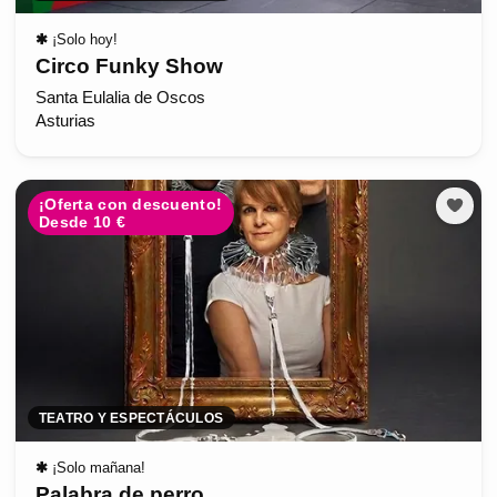
✱
¡Solo hoy!
Circo Funky Show
Santa Eulalia de Oscos
Asturias
¡Oferta con descuento!
Desde 10 €
TEATRO Y ESPECTÁCULOS
✱
¡Solo mañana!
Palabra de perro