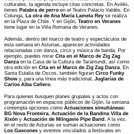
culturales, la agenda incluye citas concretas. En Avilés,
tienes
Palabra de perro
en el Teatro Palacio Valdés. En
Colunga,
La otra de Ana María Lamela Rey
se realiza
en la Plaza de Chile. Y en Gijón,
Teatro en Veranes
tiene lugar en la Villa Romana de Veranes.
Además, dentro del marco de teatro y espectáculos de
esta semana en Asturias, aparecen actividades
relacionadas con danza, circo y música de banda. Por
ejemplo, puedes mirar
Cita en el Marco de Zig Zag
Danza
en la Casa de la Cultura de Taramundi, así como
otra edición en
Cita en el Marco de Zig Zag Danza
. En
Santa Eulalia de Oscos, también figuran
Circo Funky
Show
y, para una línea más tradicional,
Juglarías de
Carlos Alba Cellero
.
Para quienes busquen planes grupales y actos con
programación en espacios públicos de Gijón, la semana
contempla opciones como
Actuaciones simultáneas:
BG Nova Fronteira
,
Actuación de la Bandina Villa de
Xixón
y
Actuación de Milngavie Pipe Band
. A la vez,
en el resto de Asturias se suman actuaciones como
Los Gascones
y eventos vinculados a festivales en