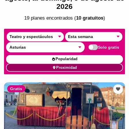
2026
19
plan
es
encontrado
s
(
10
gratuito
s
)
Teatro y espectáculos
Esta semana
Asturias
Solo gratis
Popularidad
Proximidad
Gratis