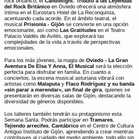
rock británico, el
Candlelight: Tributo a las Leyendas
del Rock Británico
en Oviedo ofrecerá una atmósfera
íntima en el Eurostars Hotel de La Reconquista,
acentuando cada acorde. En el ámbito teatral, el
musical
Prisionia - Gijón
se convierte en una opción
emocionante, así como
Las Gratitudes
en el Teatro
Palacio Valdés de Avilés, que explorará las
complejidades de la vida a través de perspectivas
emocionales.
Para los más jóvenes, la magia de
Oviedo - La Gran
Aventura De Elsa Y Anna, El Musical
será la elección
perfecta para disfrutar en familia. En cuanto a
conciertos, la escena musical asturiana vibrará con
artistas como
Malaputa
y
Flaco Rodríguez y su banda
«sin parar a merendar», un final de gira
, quienes se
presentarán en diversas salas de Gijón, destacando la
diversidad de géneros disponibles.
Los talleres también tendrán su protagonismo esta
Semana Santa. Podrás participar en
Tramares.
Tejiendo arrecifes. Cantábrico
en el Centro de Cultura
Antiguo Instituto de Gijón, aprendiendo a crear mientras
contribuyes al cuidado del medio ambiente, todo ello sin