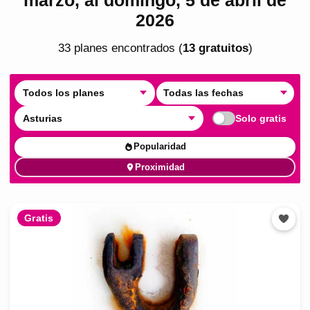
2026
33
plan
es
encontrado
s
(
13
gratuito
s
)
Todos los planes
Todas las fechas
Asturias
Solo gratis
Popularidad
Proximidad
Gratis