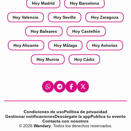
Hoy Madrid
Hoy Barcelona
Hoy Valencia
Hoy Sevilla
Hoy Zaragoza
Hoy Baleares
Hoy Castellón
Hoy Alicante
Hoy Málaga
Hoy Asturias
Hoy Murcia
Hoy Cádiz
Condiciones de uso
Política de privacidad
Gestionar notificaciones
Descárgate la app
Publica tu evento
Contacta con nosotros
©
2026
Wandary
. Todos los derechos reservados.