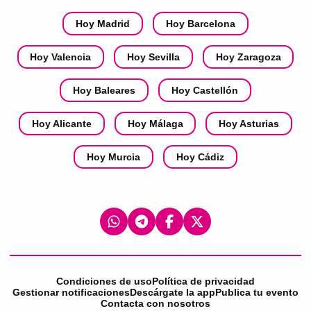
Hoy Madrid
Hoy Barcelona
Hoy Valencia
Hoy Sevilla
Hoy Zaragoza
Hoy Baleares
Hoy Castellón
Hoy Alicante
Hoy Málaga
Hoy Asturias
Hoy Murcia
Hoy Cádiz
Condiciones de uso
Política de privacidad
Gestionar notificaciones
Descárgate la app
Publica tu evento
Contacta con nosotros