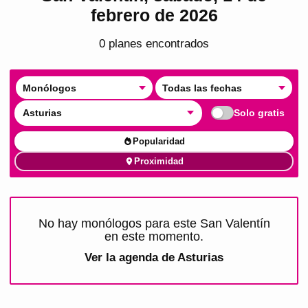
febrero de 2026
0
plan
es
encontrado
s
Monólogos
Todas las fechas
Asturias
Solo gratis
Popularidad
Proximidad
No hay monólogos para este San Valentín
en este momento.
Ver la agenda de
Asturias