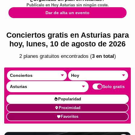
Publícalo en
Hoy Asturias
sin ningún coste.
Dar de alta un evento
Conciertos gratis en Asturias para
hoy, lunes, 10 de agosto de 2026
2
plan
es
gratuito
s
encontrado
s
(
3
en total
)
Conciertos
Hoy
Asturias
Solo gratis
Popularidad
Proximidad
Favoritos