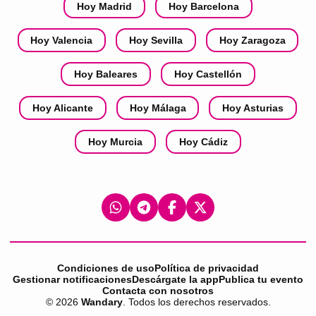
Hoy Madrid
Hoy Barcelona
Hoy Valencia
Hoy Sevilla
Hoy Zaragoza
Hoy Baleares
Hoy Castellón
Hoy Alicante
Hoy Málaga
Hoy Asturias
Hoy Murcia
Hoy Cádiz
Condiciones de uso
Política de privacidad
Gestionar notificaciones
Descárgate la app
Publica tu evento
Contacta con nosotros
©
2026
Wandary
. Todos los derechos reservados.