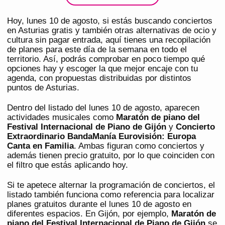
Hoy, lunes 10 de agosto, si estás buscando conciertos
en Asturias gratis y también otras alternativas de ocio y
cultura sin pagar entrada, aquí tienes una recopilación
de planes para este día de la semana en todo el
territorio. Así, podrás comprobar en poco tiempo qué
opciones hay y escoger la que mejor encaje con tu
agenda, con propuestas distribuidas por distintos
puntos de Asturias.
Dentro del listado del lunes 10 de agosto, aparecen
actividades musicales como
Maratón de piano del
Festival Internacional de Piano de Gijón
y
Concierto
Extraordinario BandaManía Eurovisión: Europa
Canta en Familia
. Ambas figuran como conciertos y
además tienen precio gratuito, por lo que coinciden con
el filtro que estás aplicando hoy.
Si te apetece alternar la programación de conciertos, el
listado también funciona como referencia para localizar
planes gratuitos durante el lunes 10 de agosto en
diferentes espacios. En Gijón, por ejemplo,
Maratón de
piano del Festival Internacional de Piano de Gijón
se