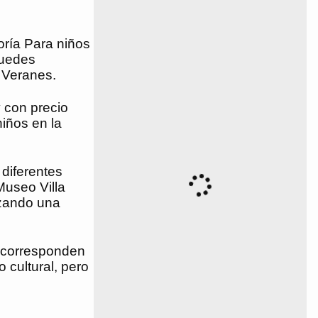
goría Para niños
puedes
 Veranes.
y con precio
iños en la
 diferentes
Museo Villa
izando una
, corresponden
 cultural, pero