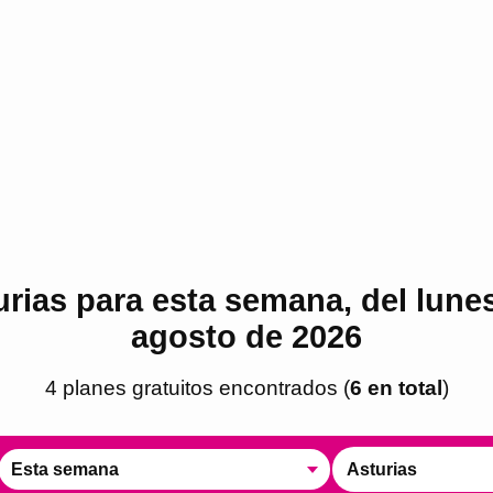
urias para esta semana, del lunes
agosto de 2026
4
plan
es
gratuito
s
encontrado
s
(
6
en total
)
Esta semana
Asturias